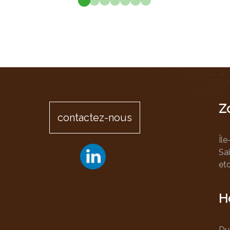
Menuiseries intérieures
Zo
contactez-nous
Île
Sa
et
H
Du