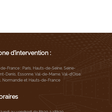
Menuiseries intérieures
ne d’intervention :
-de-France : Paris, Hauts-de-Seine, Seine-
int-Denis, Essonne, Val-de-Marne, Val-d’Oise,
c. Normandie et Hauts-de-France
oraires
 lundi au vendredi de 8h30 à 18h30